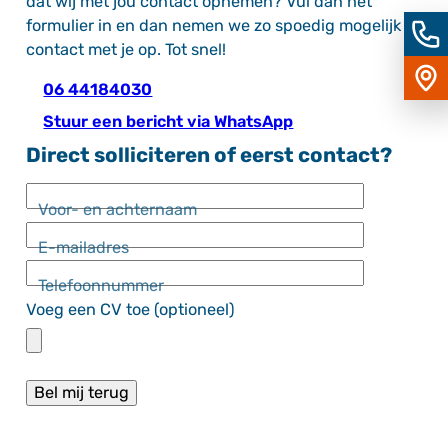
dat wij met jou contact opnemen? Vul dan het
Bel
formulier in en dan nemen we zo spoedig mogelijk
ons
contact met je op. Tot snel!
Vind
ons
06 44184030
op
Goog
Stuur een bericht via WhatsApp
Map
Direct solliciteren of eerst contact?
A
Voor- en achternaam
lt
e
E-mailadres
r
n
Telefoonnummer
a
Voeg een CV toe (optioneel)
ti
v
e
: