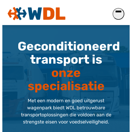
Ga
naar
de
inhoud
Geconditioneerd
transport is
onze
specialisatie
Met een modern en goed uitgerust
wagenpark biedt WDL betrouwbare
transportoplossingen die voldoen aan de
strengste eisen voor voedselveiligheid.